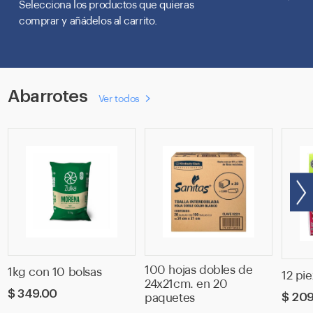
Selecciona los productos que quieras
comprar y añádelos al carrito.
Abarrotes
Ver todos
Paquete
Caja
Ca
Azucar
toalla
so
Zulka
Interdoblada
Ma
Empacada
24x21cm
sa
10
Sanitas
ca
Bolsas
100H/20P
co
de
HJS
li
1
100 hojas dobles de
92231
y
1kg con 10 bolsas
12 pi
24x21cm. en 20
k
-
ch
Precio
$ 349.00
Preci
$ 209
paquetes
-
SCG
ha
habitual
habitu