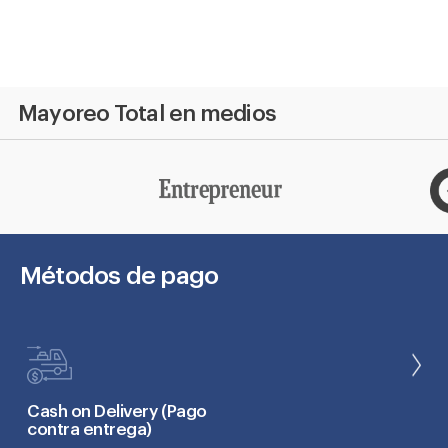
habitual
habitu
1.4
Kg
kg
-
-
ZK
KOZ
Mayoreo Total en medios
Métodos de pago
Cash on Delivery (Pago
contra entrega)