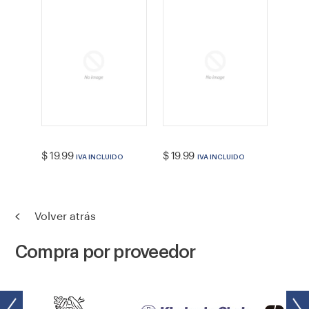
VENDEDOR
VENDEDOR
Precio
Precio
$ 19.99
$ 19.99
IVA INCLUIDO
IVA INCLUIDO
habitual
habitual
Volver atrás
Compra por proveedor