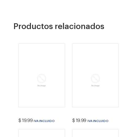
Productos relacionados
VENDEDOR
VENDEDOR
Precio
Precio
$ 19.99
$ 19.99
IVA INCLUIDO
IVA INCLUIDO
habitual
habitual