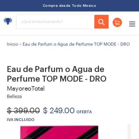
Ir
Compra desde Todo Mexico
directamente
al
Carrito
contenido
Buscar
Inicio
›
Eau de Parfum o Agua de Perfume TOP MODE - DRO
Eau de Parfum o Agua de
Perfume TOP MODE - DRO
Vendedor
MayoreoTotal
Tipo
Belleza
Precio
Precio
$ 399.00
$ 249.00
habitual
de
OFERTA
IVA INCLUIDO
oferta